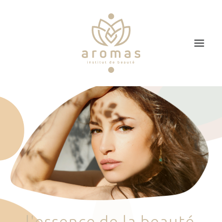
Accueil
Soins
Je veux faire un bon cadeau
Plan d’accès
Prendre RDV
l
'
e
s
s
e
n
c
e
d
e
l
a
b
e
a
u
t
é