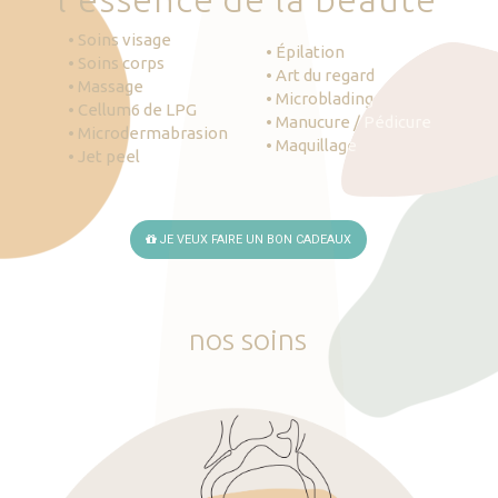
• Soins visage
• Épilation
• Soins corps
• Art du regard
• Massage
• Microblading
• Cellum6 de LPG
• Manucure / Pédicure
• Microdermabrasion
• Maquillage
• Jet peel
JE VEUX FAIRE UN BON CADEAUX
nos
soins