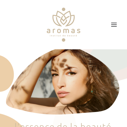
Accueil
Soins
Je veux faire un bon cadeau
Plan d’accès
Prendre RDV
l
'
e
s
s
e
n
c
e
d
e
l
a
b
e
a
u
t
é