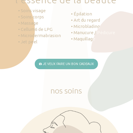
• Soins visage
• Épilation
• Soins corps
• Art du regard
• Massage
• Microblading
• Cellum6 de LPG
• Manucure / Pédicure
• Microdermabrasion
• Maquillage
• Jet peel
JE VEUX FAIRE UN BON CADEAUX
nos
soins