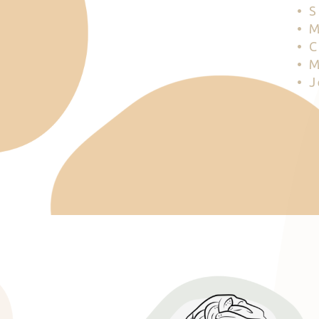
• 
• 
• 
• 
• 