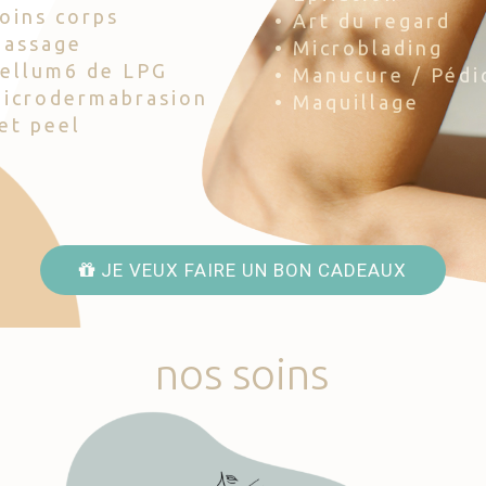
Soins corps
• Art du regard
Massage
• Microblading
Cellum6 de LPG
• Manucure / Pédi
Microdermabrasion
• Maquillage
Jet peel
JE VEUX FAIRE UN BON CADEAUX
nos
soins