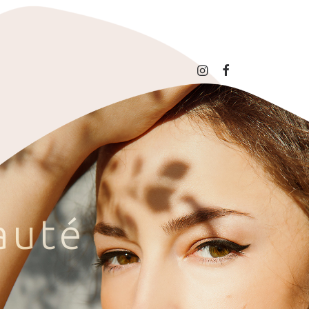
a
u
t
é