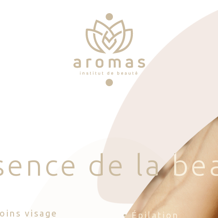
s
e
n
c
e
d
e
l
a
b
e
Soins visage
• Épilation