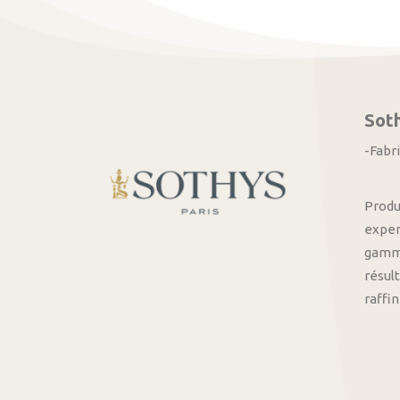
Sot
-Fabr
Produ
exper
gamme
résult
raffi