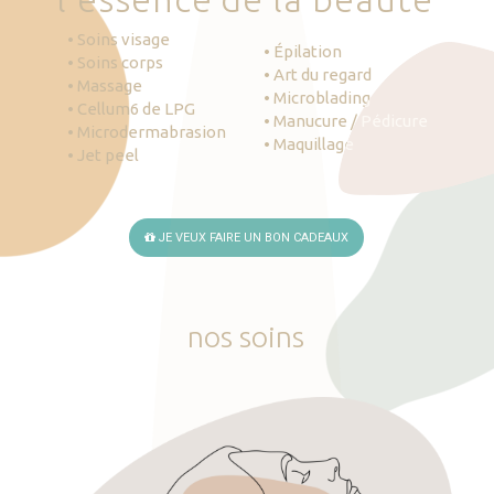
• Soins visage
• Épilation
• Soins corps
• Art du regard
• Massage
• Microblading
• Cellum6 de LPG
• Manucure / Pédicure
• Microdermabrasion
• Maquillage
• Jet peel
JE VEUX FAIRE UN BON CADEAUX
nos
soins