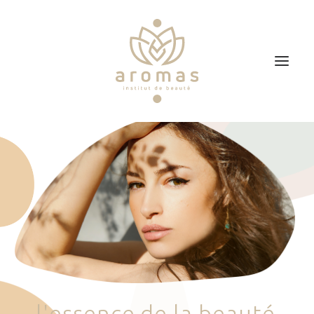
Accueil
Soins
Je veux faire un bon cadeau
Plan d’accès
Prendre RDV
l
'
e
s
s
e
n
c
e
d
e
l
a
b
e
a
u
t
é