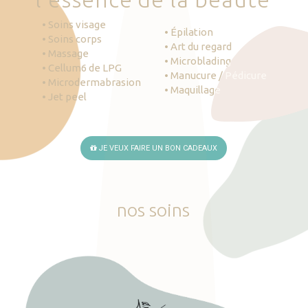
• Soins visage
• Épilation
• Soins corps
• Art du regard
• Massage
• Microblading
• Cellum6 de LPG
• Manucure / Pédicure
• Microdermabrasion
• Maquillage
• Jet peel
JE VEUX FAIRE UN BON CADEAUX
nos
soins