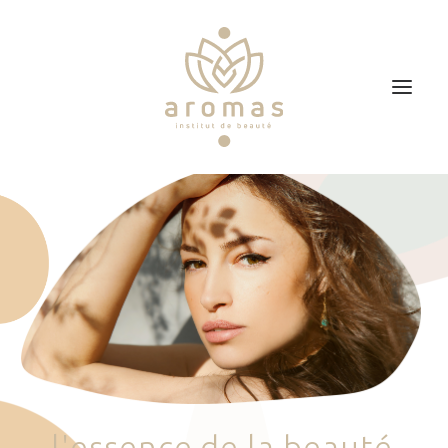
Accueil
Soins
Je veux faire un bon cadeau
Plan d’accès
Prendre RDV
l
'
e
s
s
e
n
c
e
d
e
l
a
b
e
a
u
t
é