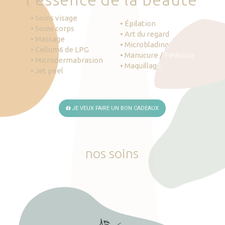
• Soins visage
• Épilation
• Soins corps
• Art du regard
• Massage
• Microblading
• Cellum6 de LPG
• Manucure / Pédicure
• Microdermabrasion
• Maquillage
• Jet peel
JE VEUX FAIRE UN BON CADEAUX
nos
soins