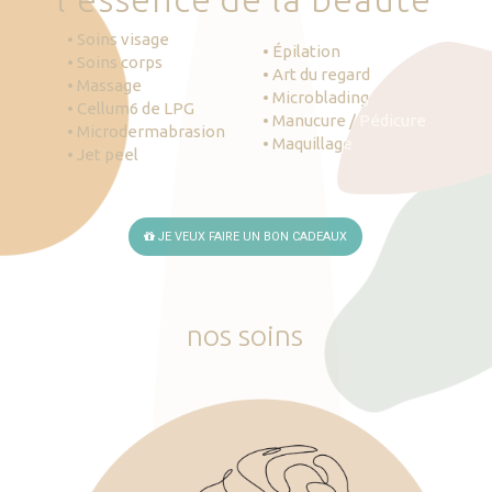
• Soins visage
• Épilation
• Soins corps
• Art du regard
• Massage
• Microblading
• Cellum6 de LPG
• Manucure / Pédicure
• Microdermabrasion
• Maquillage
• Jet peel
JE VEUX FAIRE UN BON CADEAUX
nos
soins