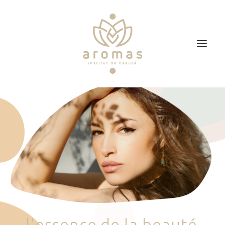
Accueil
Soins
Je veux faire un bon cadeau
Plan d’accès
Prendre RDV
l
'
e
s
s
e
n
c
e
d
e
l
a
b
e
a
u
t
é