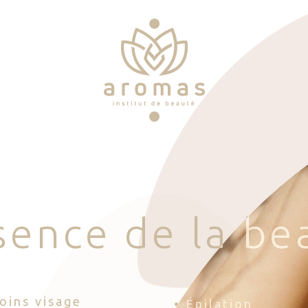
s
e
n
c
e
d
e
l
a
b
e
Soins visage
• Épilation