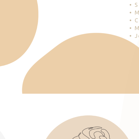
• 
• 
• 
• 
• 