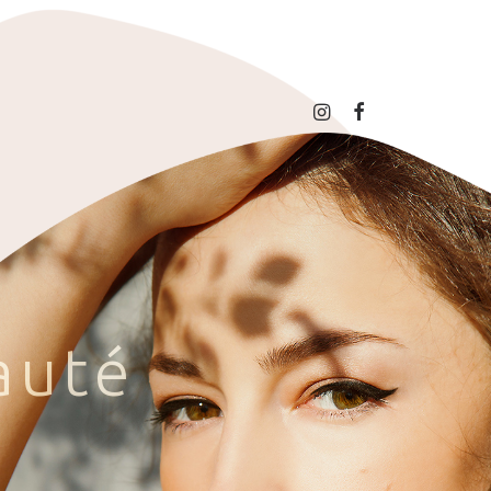
a
u
t
é