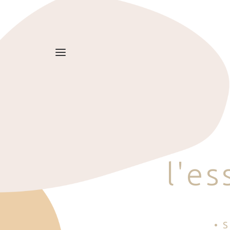
l
'
e
s
• 