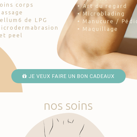
Soins corps
• Art du regard
Massage
• Microblading
Cellum6 de LPG
• Manucure / Pédi
Microdermabrasion
• Maquillage
Jet peel
JE VEUX FAIRE UN BON CADEAUX
nos
soins