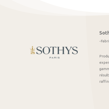
Sot
-Fabr
Produ
exper
gamme
résult
raffi