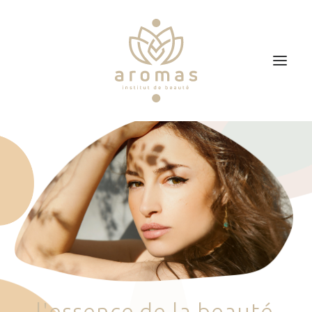
Accueil
Soins
Je veux faire un bon cadeau
Plan d’accès
Prendre RDV
l
'
e
s
s
e
n
c
e
d
e
l
a
b
e
a
u
t
é