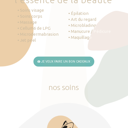
• Soins visage
• Épilation
• Soins corps
• Art du regard
• Massage
• Microblading
• Cellum6 de LPG
• Manucure / Pédicure
• Microdermabrasion
• Maquillage
• Jet peel
JE VEUX FAIRE UN BON CADEAUX
nos
soins