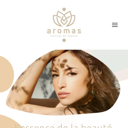
Accueil
Soins
Je veux faire un bon cadeau
Plan d’accès
Prendre RDV
l
'
e
s
s
e
n
c
e
d
e
l
a
b
e
a
u
t
é