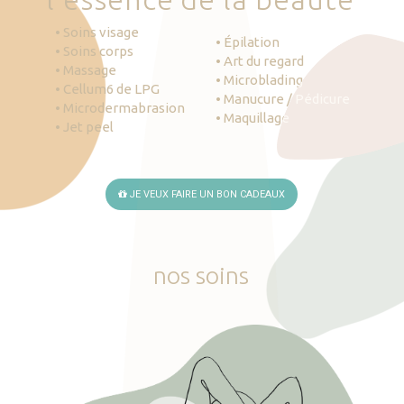
• Soins visage
• Épilation
• Soins corps
• Art du regard
• Massage
• Microblading
• Cellum6 de LPG
• Manucure / Pédicure
• Microdermabrasion
• Maquillage
• Jet peel
JE VEUX FAIRE UN BON CADEAUX
nos
soins