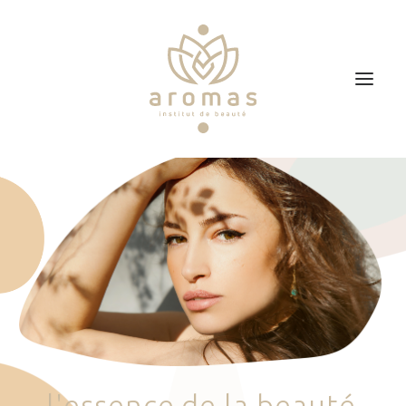
Accueil
Soins
Je veux faire un bon cadeau
Plan d’accès
Prendre RDV
l
'
e
s
s
e
n
c
e
d
e
l
a
b
e
a
u
t
é