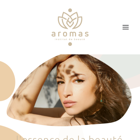
Accueil
Soins
Je veux faire un bon cadeau
Plan d’accès
Prendre RDV
l
'
e
s
s
e
n
c
e
d
e
l
a
b
e
a
u
t
é