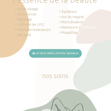
• Soins visage
• Épilation
• Soins corps
• Art du regard
• Massage
• Microblading
• Cellum6 de LPG
• Manucure / Pédicure
• Microdermabrasion
• Maquillage
• Jet peel
JE VEUX FAIRE UN BON CADEAUX
nos
soins