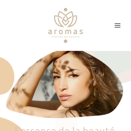
Accueil
Soins
Je veux faire un bon cadeau
Plan d’accès
Prendre RDV
l
'
e
s
s
e
n
c
e
d
e
l
a
b
e
a
u
t
é