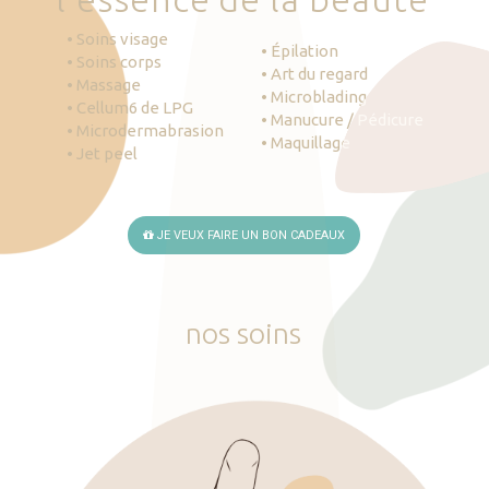
• Soins visage
• Épilation
• Soins corps
• Art du regard
• Massage
• Microblading
• Cellum6 de LPG
• Manucure / Pédicure
• Microdermabrasion
• Maquillage
• Jet peel
JE VEUX FAIRE UN BON CADEAUX
nos
soins