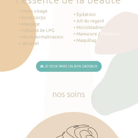
• Soins visage
• Épilation
• Soins corps
• Art du regard
• Massage
• Microblading
• Cellum6 de LPG
• Manucure / Pédicure
• Microdermabrasion
• Maquillage
• Jet peel
JE VEUX FAIRE UN BON CADEAUX
nos
soins