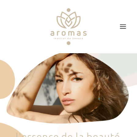
Accueil
Soins
Je veux faire un bon cadeau
Plan d’accès
Prendre RDV
l
'
e
s
s
e
n
c
e
d
e
l
a
b
e
a
u
t
é