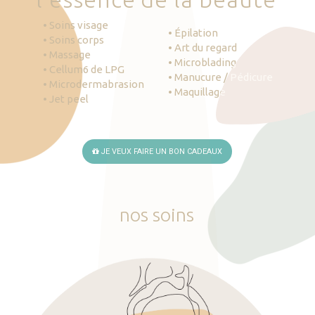
• Soins visage
• Épilation
• Soins corps
• Art du regard
• Massage
• Microblading
• Cellum6 de LPG
• Manucure / Pédicure
• Microdermabrasion
• Maquillage
• Jet peel
JE VEUX FAIRE UN BON CADEAUX
nos
soins