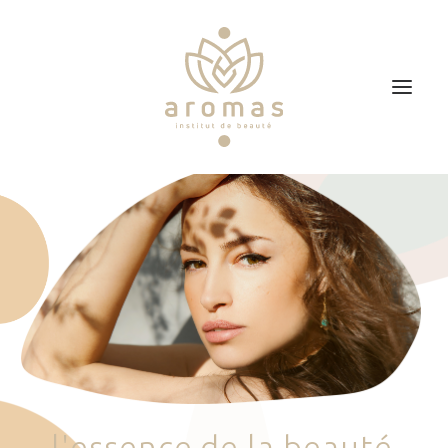
Accueil
Soins
Je veux faire un bon cadeau
Plan d’accès
Prendre RDV
l
'
e
s
s
e
n
c
e
d
e
l
a
b
e
a
u
t
é