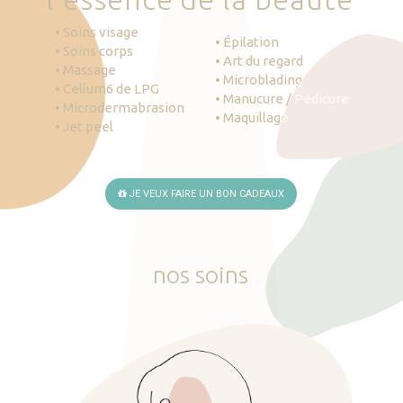
• Soins visage
• Épilation
• Soins corps
• Art du regard
• Massage
• Microblading
• Cellum6 de LPG
• Manucure / Pédicure
• Microdermabrasion
• Maquillage
• Jet peel
JE VEUX FAIRE UN BON CADEAUX
nos
soins