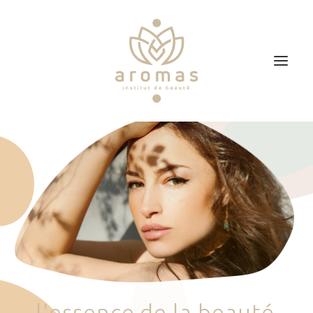
Accueil
Soins
Je veux faire un bon cadeau
Plan d’accès
Prendre RDV
l
'
e
s
s
e
n
c
e
d
e
l
a
b
e
a
u
t
é