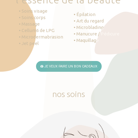
• Soins visage
• Épilation
• Soins corps
• Art du regard
• Massage
• Microblading
• Cellum6 de LPG
• Manucure / Pédicure
• Microdermabrasion
• Maquillage
• Jet peel
JE VEUX FAIRE UN BON CADEAUX
nos
soins