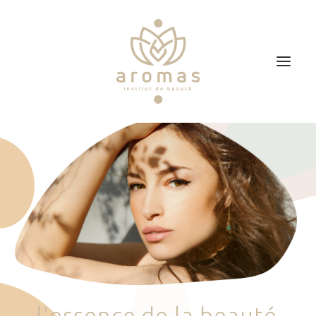
Accueil
Soins
Je veux faire un bon cadeau
Plan d’accès
Prendre RDV
l
'
e
s
s
e
n
c
e
d
e
l
a
b
e
a
u
t
é