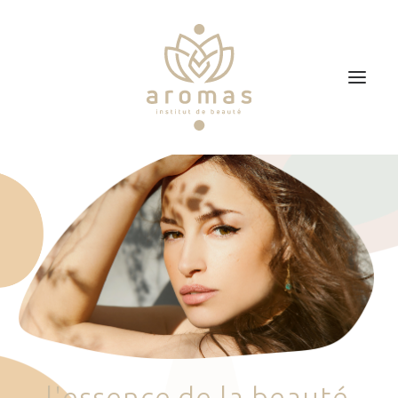
Accueil
Soins
Je veux faire un bon cadeau
Plan d’accès
Prendre RDV
l
'
e
s
s
e
n
c
e
d
e
l
a
b
e
a
u
t
é