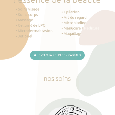
• Soins visage
• Épilation
• Soins corps
• Art du regard
• Massage
• Microblading
• Cellum6 de LPG
• Manucure / Pédicure
• Microdermabrasion
• Maquillage
• Jet peel
JE VEUX FAIRE UN BON CADEAUX
nos
soins