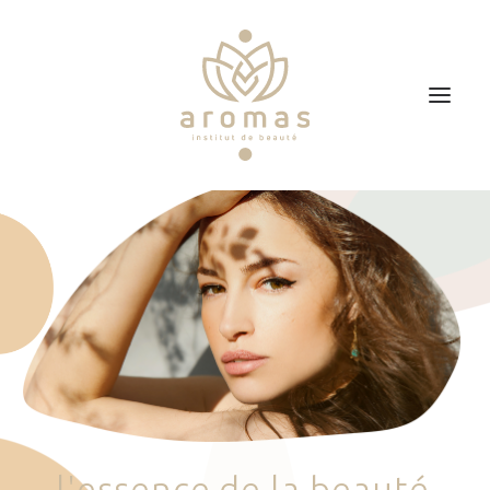
Accueil
Soins
Je veux faire un bon cadeau
Plan d’accès
Prendre RDV
l
'
e
s
s
e
n
c
e
d
e
l
a
b
e
a
u
t
é