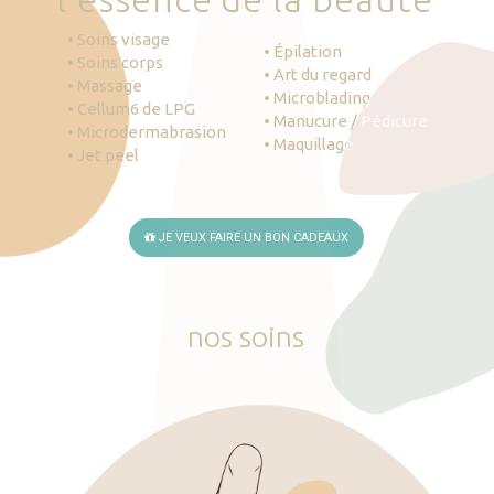
• Soins visage
• Épilation
• Soins corps
• Art du regard
• Massage
• Microblading
• Cellum6 de LPG
• Manucure / Pédicure
• Microdermabrasion
• Maquillage
• Jet peel
JE VEUX FAIRE UN BON CADEAUX
nos
soins