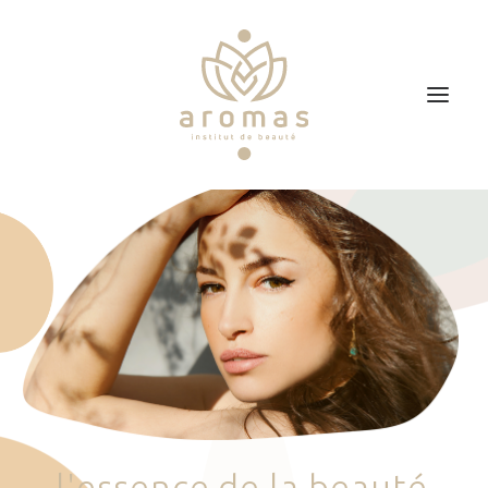
Accueil
Soins
Je veux faire un bon cadeau
Plan d’accès
Prendre RDV
l
'
e
s
s
e
n
c
e
d
e
l
a
b
e
a
u
t
é