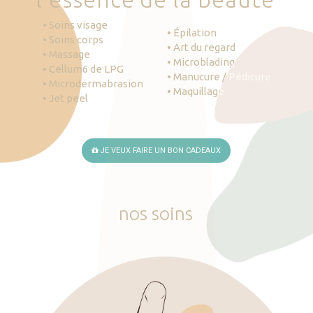
• Soins visage
• Épilation
• Soins corps
• Art du regard
• Massage
• Microblading
• Cellum6 de LPG
• Manucure / Pédicure
• Microdermabrasion
• Maquillage
• Jet peel
JE VEUX FAIRE UN BON CADEAUX
nos
soins