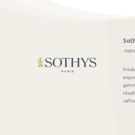
Sot
-Fabr
Produ
exper
gamme
résult
raffi