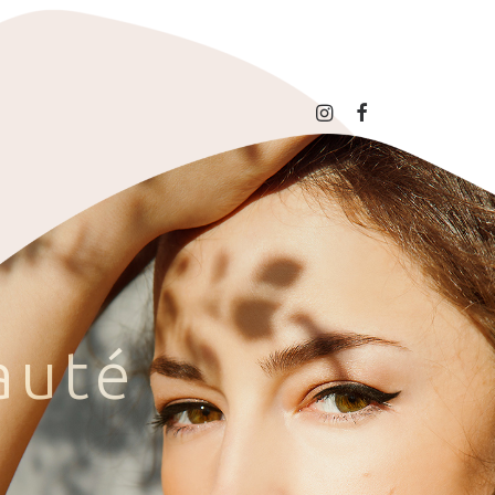
a
u
t
é