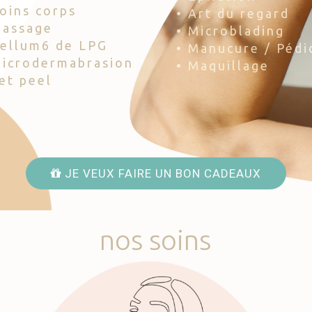
Soins corps
• Art du regard
Massage
• Microblading
Cellum6 de LPG
• Manucure / Pédi
Microdermabrasion
• Maquillage
Jet peel
JE VEUX FAIRE UN BON CADEAUX
nos
soins