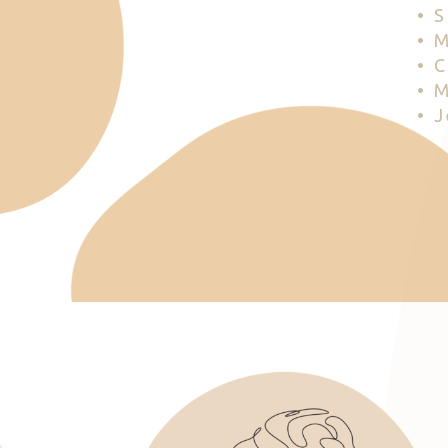
• 
• 
• 
• 
• 