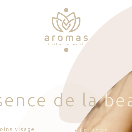
s
e
n
c
e
d
e
l
a
b
e
Soins visage
• Épilation