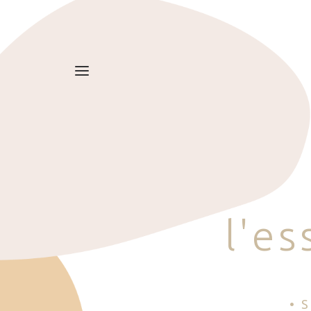
l
'
e
s
• 