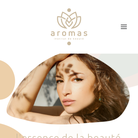
Accueil
Soins
Je veux faire un bon cadeau
Plan d’accès
Prendre RDV
l
'
e
s
s
e
n
c
e
d
e
l
a
b
e
a
u
t
é