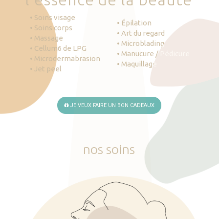
• Soins visage
• Épilation
• Soins corps
• Art du regard
• Massage
• Microblading
• Cellum6 de LPG
• Manucure / Pédicure
• Microdermabrasion
• Maquillage
• Jet peel
JE VEUX FAIRE UN BON CADEAUX
nos
soins