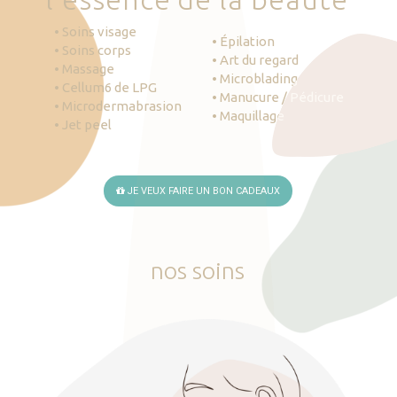
• Soins visage
• Épilation
• Soins corps
• Art du regard
• Massage
• Microblading
• Cellum6 de LPG
• Manucure / Pédicure
• Microdermabrasion
• Maquillage
• Jet peel
JE VEUX FAIRE UN BON CADEAUX
nos
soins