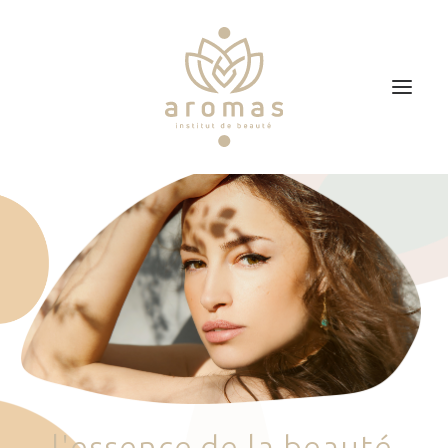
Accueil
Soins
Je veux faire un bon cadeau
Plan d’accès
Prendre RDV
l
'
e
s
s
e
n
c
e
d
e
l
a
b
e
a
u
t
é