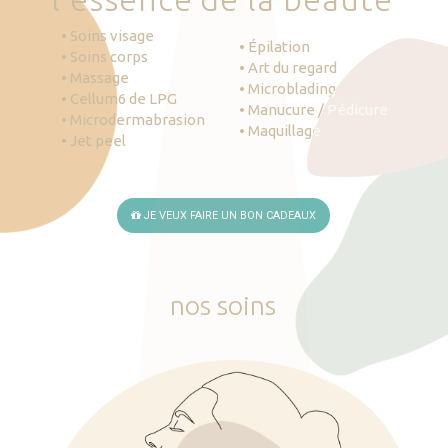
• Soins visage
• Épilation
• Soins corps
• Art du regard
• Massage
• Microblading
• Cellum6 de LPG
• Manucure / Pédicure
• Microdermabrasion
• Maquillage
• Jet peel
JE VEUX FAIRE UN BON CADEAUX
nos
soins