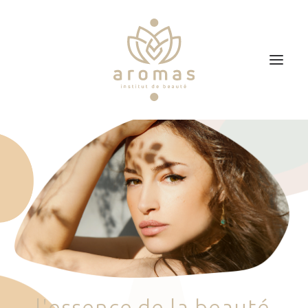
Accueil
Soins
Je veux faire un bon cadeau
Plan d’accès
Prendre RDV
l
'
e
s
s
e
n
c
e
d
e
l
a
b
e
a
u
t
é