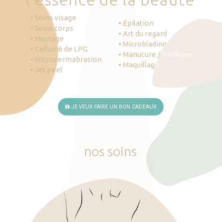
• Soins visage
• Épilation
• Soins corps
• Art du regard
• Massage
• Microblading
• Cellum6 de LPG
• Manucure / Pédicure
• Microdermabrasion
• Maquillage
• Jet peel
JE VEUX FAIRE UN BON CADEAUX
nos
soins