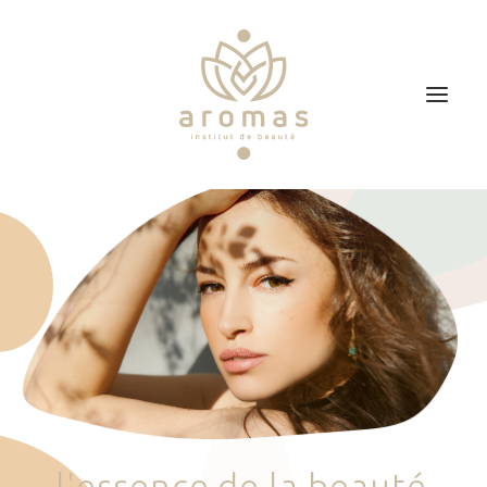
Accueil
Soins
Je veux faire un bon cadeau
Plan d’accès
Prendre RDV
l
'
e
s
s
e
n
c
e
d
e
l
a
b
e
a
u
t
é