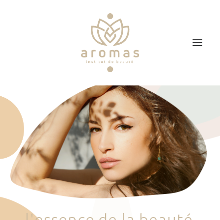
Accueil
Soins
Je veux faire un bon cadeau
Plan d’accès
Prendre RDV
l
'
e
s
s
e
n
c
e
d
e
l
a
b
e
a
u
t
é