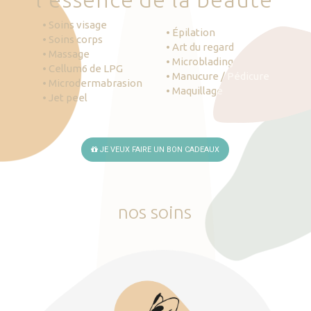
• Soins visage
• Épilation
• Soins corps
• Art du regard
• Massage
• Microblading
• Cellum6 de LPG
• Manucure / Pédicure
• Microdermabrasion
• Maquillage
• Jet peel
JE VEUX FAIRE UN BON CADEAUX
nos
soins