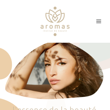
Accueil
Soins
Je veux faire un bon cadeau
Plan d’accès
Prendre RDV
l
'
e
s
s
e
n
c
e
d
e
l
a
b
e
a
u
t
é