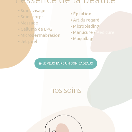
• Soins visage
• Épilation
• Soins corps
• Art du regard
• Massage
• Microblading
• Cellum6 de LPG
• Manucure / Pédicure
• Microdermabrasion
• Maquillage
• Jet peel
JE VEUX FAIRE UN BON CADEAUX
nos
soins