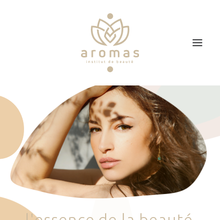
Accueil
Soins
Je veux faire un bon cadeau
Plan d’accès
Prendre RDV
l
'
e
s
s
e
n
c
e
d
e
l
a
b
e
a
u
t
é