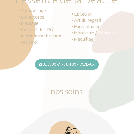
• Soins visage
• Épilation
• Soins corps
• Art du regard
• Massage
• Microblading
• Cellum6 de LPG
• Manucure / Pédicure
• Microdermabrasion
• Maquillage
• Jet peel
JE VEUX FAIRE UN BON CADEAUX
nos
soins