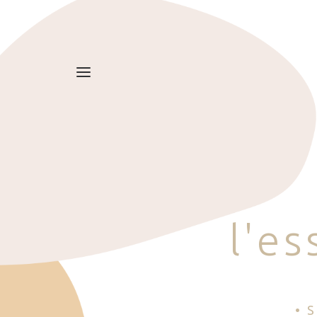
l
'
e
s
• 