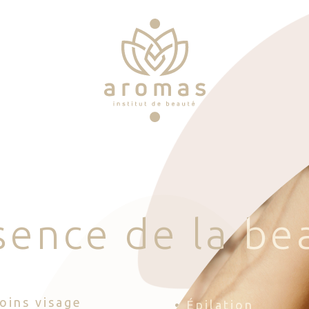
s
e
n
c
e
d
e
l
a
b
e
Soins visage
• Épilation