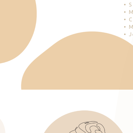
• 
• 
• 
• 
• 