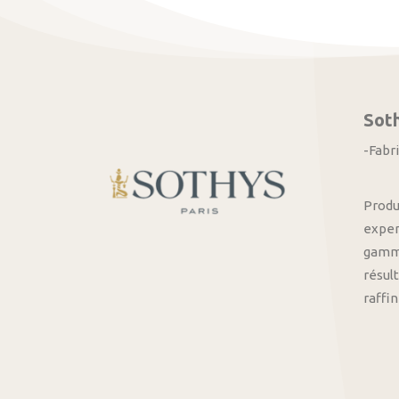
Sot
-Fabr
Produ
exper
gamme
résult
raffi