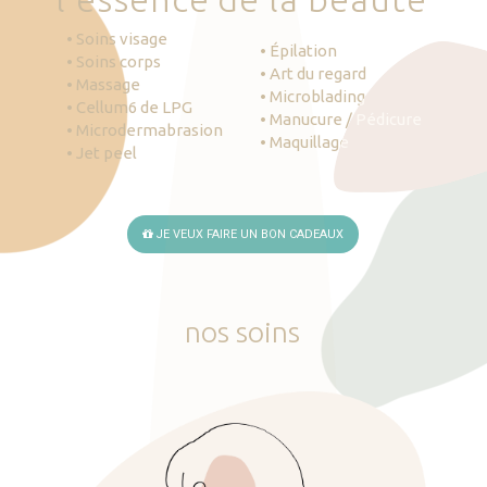
• Soins visage
• Épilation
• Soins corps
• Art du regard
• Massage
• Microblading
• Cellum6 de LPG
• Manucure / Pédicure
• Microdermabrasion
• Maquillage
• Jet peel
JE VEUX FAIRE UN BON CADEAUX
nos
soins