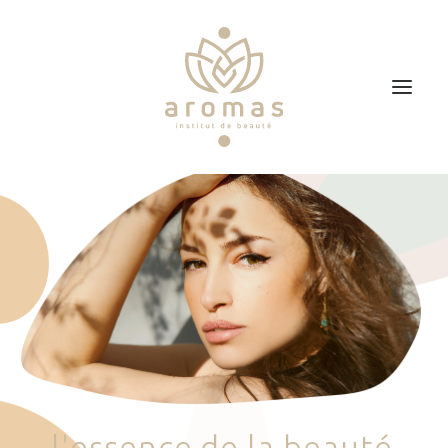
Accueil
Soins
Je veux faire un bon cadeau
Plan d’accès
Prendre RDV
l
'
e
s
s
e
n
c
e
d
e
l
a
b
e
a
u
t
é