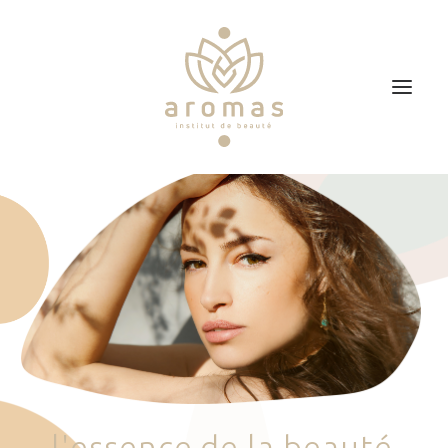
Accueil
Soins
Je veux faire un bon cadeau
Plan d’accès
Prendre RDV
l
'
e
s
s
e
n
c
e
d
e
l
a
b
e
a
u
t
é