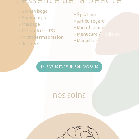
• Soins visage
• Épilation
• Soins corps
• Art du regard
• Massage
• Microblading
• Cellum6 de LPG
• Manucure / Pédicure
• Microdermabrasion
• Maquillage
• Jet peel
JE VEUX FAIRE UN BON CADEAUX
nos
soins